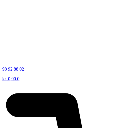
98 92 88 02
kr.
0,00
0