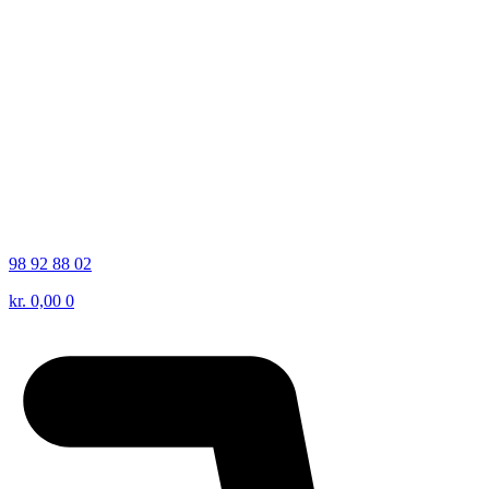
98 92 88 02
kr.
0,00
0