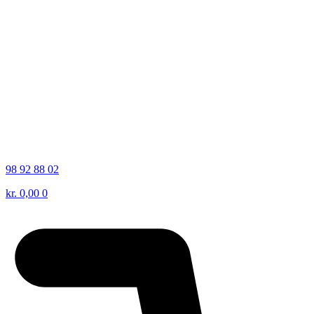
98 92 88 02
kr.
0,00
0